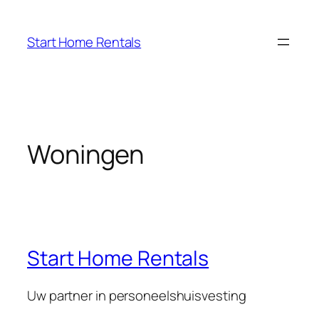
Ga
naar
Start Home Rentals
de
inhoud
Woningen
Start Home Rentals
Uw partner in personeelshuisvesting